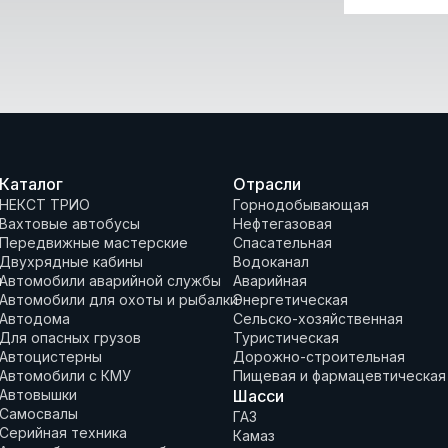
Каталог
Отрасли
НЕКСТ ТРИО
Горнодобывающая
Вахтовые автобусы
Нефтегазовая
Передвижные мастерские
Спасательная
Двухрядные кабины
Водоканал
и
Автомобили аварийной службы
Аварийная
Автомобили для охоты и рыбалки
Энергетическая
Автодома
Сельско-хозяйственная
Для опасных грузов
Туристическая
Автоцистерны
Дорожно-строительная
Автомобили с КМУ
Пищевая и фармацевтическая
Автовышки
Шасси
Самосвалы
ГАЗ
Серийная техника
Камаз