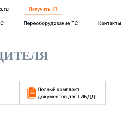
o.ru
o.ru
Получить КП
Получить КП
ТС
ТС
Переоборудование ТС
Переоборудование ТС
Контакты
Контакты
ДИТЕЛЯ
Полный комплект
документов для ГИБДД