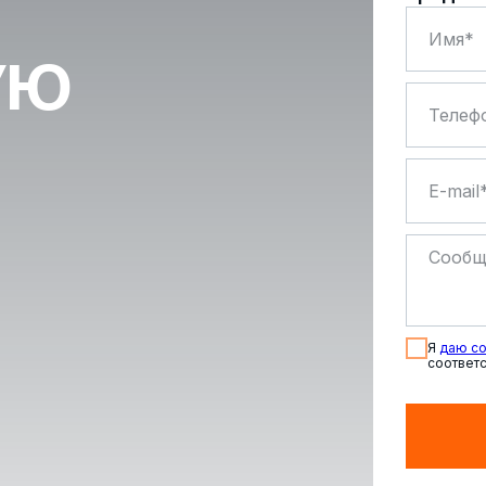
УЮ
Я
даю со
соответс