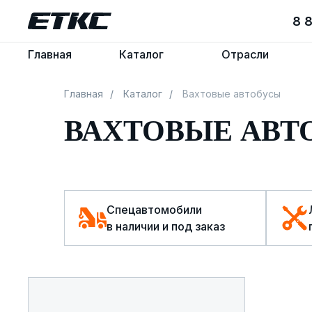
8 
8 
Главная
Главная
Каталог
Каталог
Отрасли
Отрасли
Главная
/
Каталог
/
Вахтовые автобусы
ВАХТОВЫЕ АВ
Спецавтомобили
в наличии и под заказ