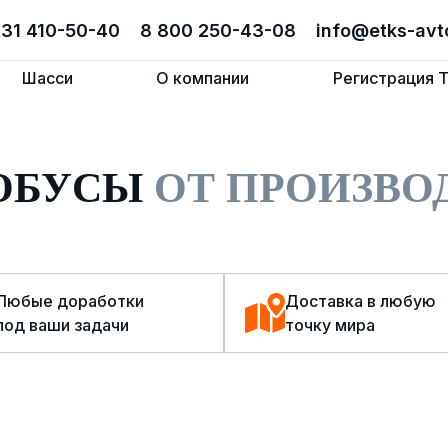
831 410-50-40
831 410-50-40
8 800 250-43-08
8 800 250-43-08
info@etks-avt
info@etks-avt
Шасси
Шасси
О компании
О компании
Регистрация 
Регистрация 
ТОБУСЫ
ОТ ПРОИЗВО
Любые доработки
Доставка в любую
под ваши задачи
точку мира