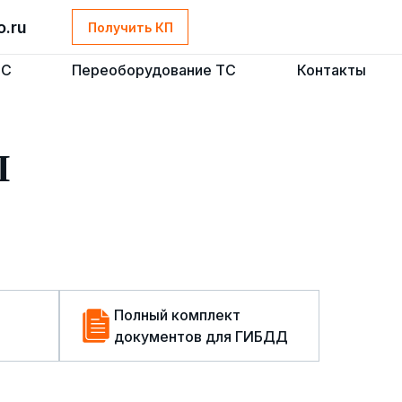
o.ru
o.ru
Получить КП
Получить КП
ТС
ТС
Переоборудование ТС
Переоборудование ТС
Контакты
Контакты
Ы
Полный комплект
документов для ГИБДД