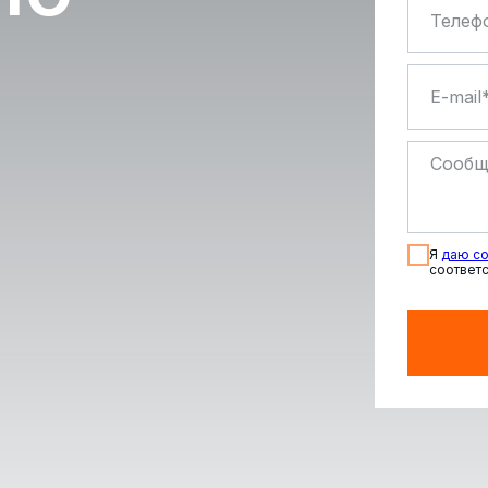
Я
даю со
соответс