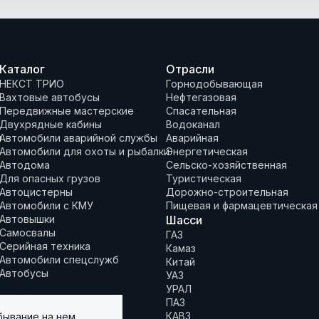
Каталог
Отрасли
НЕКСТ ТРИО
Горнодобывающая
Вахтовые автобусы
Нефтегазовая
Передвижные мастерские
Спасательная
Двухрядные кабины
Водоканал
и
Автомобили аварийной службы
Аварийная
Автомобили для охоты и рыбалки
Энергетическая
Автодома
Сельско-хозяйственная
Для опасных грузов
Туристическая
Автоцистерны
Дорожно-строительная
Автомобили с КМУ
Пищевая и фармацевтическая
Автовышки
Шасси
Самосвалы
ГАЗ
Серийная техника
Камаз
Автомобили спецслужб
Китай
Автобусы
УАЗ
УРАЛ
ПАЗ
КАВЗ
бывание на нем