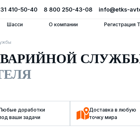
831 410-50-40
831 410-50-40
8 800 250-43-08
8 800 250-43-08
info@etks-avt
info@etks-avt
Шасси
Шасси
О компании
О компании
Регистрация 
Регистрация 
лужбы
АВАРИЙНОЙ СЛУЖБ
ТЕЛЯ
Любые доработки
Доставка в любую
под ваши задачи
точку мира