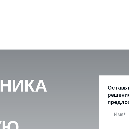
ХНИКА
Оставь
решени
предло
УЮ