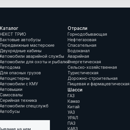
Каталог
Отрасли
НЕКСТ ТРИО
Горнодобывающая
Вахтовые автобусы
Нефтегазовая
Передвижные мастерские
Спасательная
Двухрядные кабины
Водоканал
и
Автомобили аварийной службы
Аварийная
Автомобили для охоты и рыбалки
Энергетическая
Автодома
Сельско-хозяйственная
Для опасных грузов
Туристическая
Автоцистерны
Дорожно-строительная
Автомобили с КМУ
Пищевая и фармацевтическая
Автовышки
Шасси
Самосвалы
ГАЗ
Серийная техника
Камаз
Автомобили спецслужб
Китай
Автобусы
УАЗ
УРАЛ
ПАЗ
КАВЗ
бывание на нем