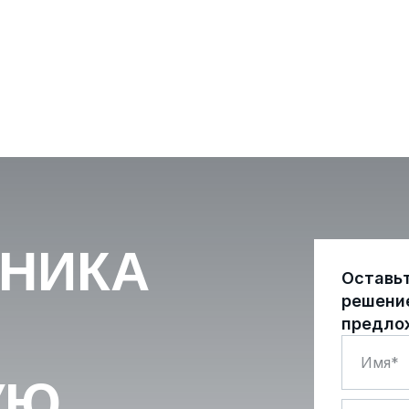
ХНИКА
Оставь
решени
предло
УЮ