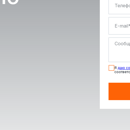
Я
даю со
соответс