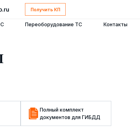
o.ru
o.ru
Получить КП
Получить КП
ТС
ТС
Переоборудование ТС
Переоборудование ТС
Контакты
Контакты
Ы
Полный комплект
документов для ГИБДД