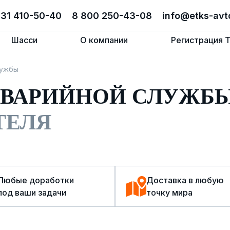
831 410-50-40
831 410-50-40
8 800 250-43-08
8 800 250-43-08
info@etks-avt
info@etks-avt
Шасси
Шасси
О компании
О компании
Регистрация 
Регистрация 
лужбы
АВАРИЙНОЙ СЛУЖБ
ТЕЛЯ
Любые доработки
Доставка в любую
под ваши задачи
точку мира