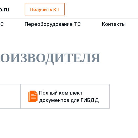
o.ru
o.ru
Получить КП
Получить КП
ТС
ТС
Переоборудование ТС
Переоборудование ТС
Контакты
Контакты
РОИЗВОДИТЕЛЯ
Полный комплект
документов для ГИБДД