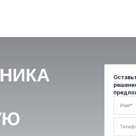
ХНИКА
Оставь
решени
предло
УЮ