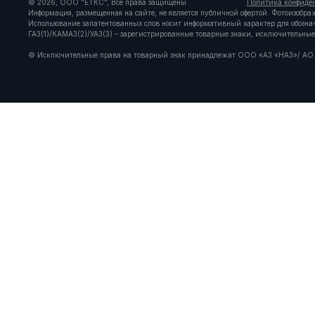
© 2026, ООО "ЕТКС", Все права защищены
Политика конфиде
Информация, размещенная на сайте, не является публичной офертой. Фотоизобра
Использование запатентованных слов носит информативный характер для обозн
ГАЗ(1)/КАМАЗ(2)/УАЗ(3) – зарегистрированные товарные знаки, исключительн
© Исключительные права на товарный знак принадлежат ООО «АЗ «НАЗ»/ АО