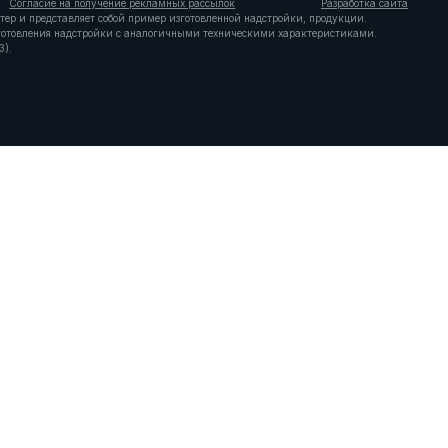
Согласие на получение рекламных рассылок
Разработка сайта
тер и представляет собой пример изготовленной надстройки, продукции.
зготовления надстройки с аналогичными техническими характеристиками.
3).