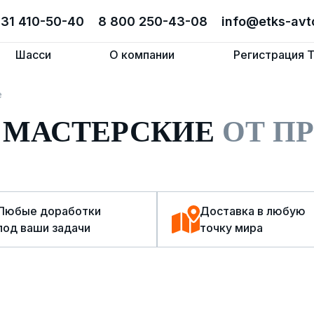
831 410-50-40
831 410-50-40
8 800 250-43-08
8 800 250-43-08
info@etks-avt
info@etks-avt
Шасси
Шасси
О компании
О компании
Регистрация 
Регистрация 
е
 МАСТЕРСКИЕ
ОТ П
Любые доработки
Доставка в любую
под ваши задачи
точку мира