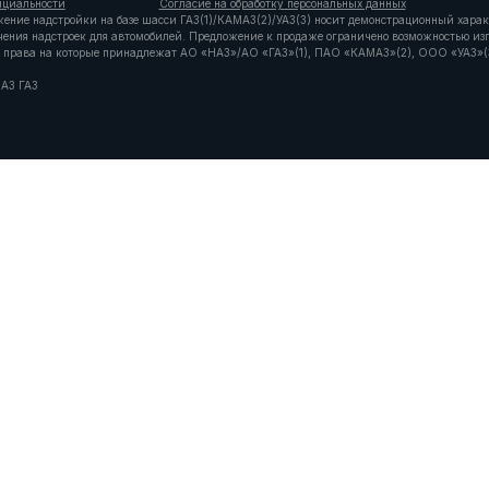
нциальности
Согласие на обработку персональных данных
жение надстройки на базе шасси ГАЗ(1)/КАМАЗ(2)/УАЗ(3) носит демонстрационный харак
ачения надстроек для автомобилей. Предложение к продаже ограничено возможностью и
ые права на которые принадлежат АО «НАЗ»/АО «ГАЗ»(1), ПАО «КАМАЗ»(2), ООО «УАЗ»(
 АЗ ГАЗ