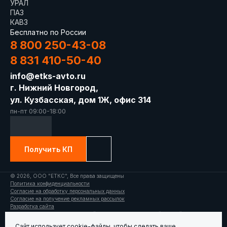
УРАЛ
ПАЗ
КАВЗ
Бесплатно по России
8 800 250-43-08
8 831 410-50-40
info@etks-avto.ru
г. Нижний Новгород,
ул. Кузбасская, дом 1Ж, офис 314
пн-пт 09:00-18:00
Получить КП
© 2026, ООО "ЕТКС", Все права защищены
Политика конфиденциальности
Согласие на обработку персональных данных
Согласие на получение рекламных рассылок
Разработка сайта
Информация, размещенная на сайте, не является публичной офертой.
Фотоизображение надстройки на базе шасси ГАЗ(1)/КАМАЗ(2)/УАЗ(3) носит
Сайт использует cookie-файлы, чтобы сделать ваше