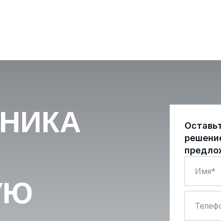
ХНИКА
Оставь
решени
предло
УЮ