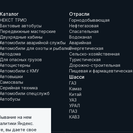
Каталог
Отрасли
НЕКСТ ТРИО
Горнодобывающая
Вахтовые автобусы
Нефтегазовая
Передвижные мастерские
Спасательная
Двухрядные кабины
Водоканал
и
Автомобили аварийной службы
Аварийная
Автомобили для охоты и рыбалки
Энергетическая
Автодома
Сельско-хозяйственная
Для опасных грузов
Туристическая
Автоцистерны
Дорожно-строительная
Автомобили с КМУ
Пищевая и фармацевтическая
Автовышки
Шасси
Самосвалы
ГАЗ
Серийная техника
Камаз
Автомобили спецслужб
Китай
Автобусы
УАЗ
УРАЛ
ПАЗ
КАВЗ
бывание на нем
алитики Яндекс.
е, вы даете свое