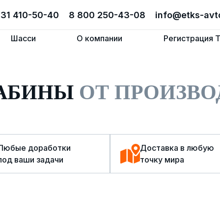
831 410-50-40
831 410-50-40
8 800 250-43-08
8 800 250-43-08
info@etks-avt
info@etks-avt
Шасси
Шасси
О компании
О компании
Регистрация 
Регистрация 
КАБИНЫ
ОТ ПРОИЗВО
Любые доработки
Доставка в любую
под ваши задачи
точку мира