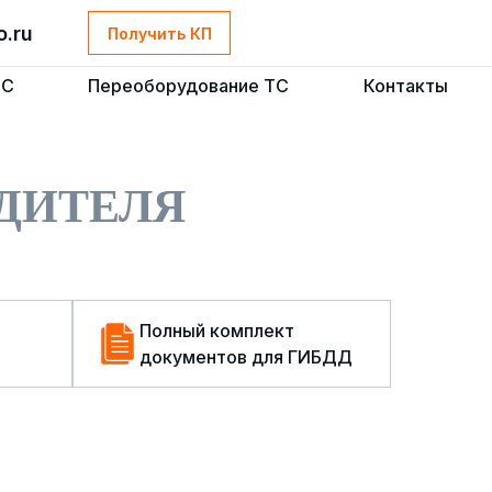
o.ru
o.ru
Получить КП
Получить КП
ТС
ТС
Переоборудование ТС
Переоборудование ТС
Контакты
Контакты
ДИТЕЛЯ
Полный комплект
документов для ГИБДД